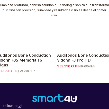
Limpieza profunda, sonrisa saludable. Tecnología sónica que transforma
tu rutina con precisión, suavidad y resultados visibles desde el primer
uso.
|
50%
OFF
-43%
OFF
udífonos Bone Conduction
Audífonos Bone Conductio
idonn F3S Memoria 16
Vidonn F3 Pro HD
igas
$39.990 CLP
$69.990 CLP
39.990 CLP
$79.990 CLP
Follow us