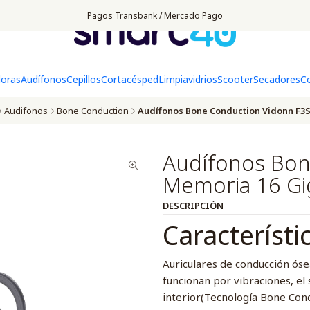
Pagos Transbank / Mercado Pago
doras
Audífonos
Cepillos
Cortacésped
Limpiavidrios
Scooter
Secadores
C
Audifonos
Bone Conduction
Audífonos Bone Conduction Vidonn F3
Audífonos Bon
Memoria 16 Gi
DESCRIPCIÓN
Característi
Auriculares de conducción óse
funcionan por vibraciones, el 
interior(Tecnología Bone Cond