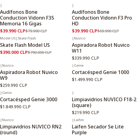
|
|
-50%
OFF
-43%
OFF
Audífonos Bone
Audífonos Bone
Conduction Vidonn F3S
Conduction Vidonn F3 Pro
Memoria 16 Gigas
HD
$39.990 CLP
$39.990 CLP
$79.990 CLP
$69.990 CLP
Model US
|
Skate Flash
|
Nuvico
-51%
OFF
Skate Flash Model US
Aspiradora Robot Nuvico
W11
$390.000 CLP
$790.000 CLP
$339.990 CLP
|
Nuvico
|
Genie
Aspiradora Robot Nuvico
Cortacésped Genie 1000
W9
$1.499.990 CLP
$259.990 CLP
|
Genie
|
Cortacésped Genie 3000
Limpiavidrios NUVICO F18-2
(square)
$1.849.990 CLP
$219.990 CLP
|
Nuvico
|
Laifen
Limpiavidrios NUVICO RN2
Laifen Secador Se Lite
(round)
Purple