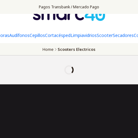
Pagos Transbank / Mercado Pago
doras
Audífonos
Cepillos
Cortacésped
Limpiavidrios
Scooter
Secadores
C
Home
Scooters Electricos