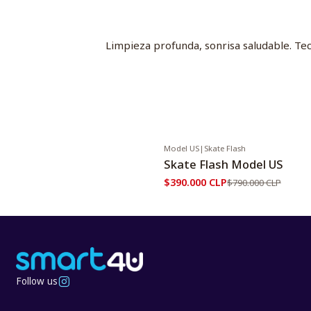
Limpieza profunda, sonrisa saludable. Tec
Model US
|
Skate Flash
-51%
OFF
Skate Flash Model US
$390.000 CLP
$790.000 CLP
Follow us